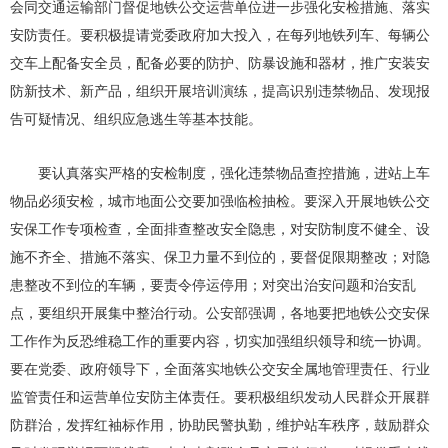
会同交通运输部门督促地铁公交运营单位进一步强化安检措施、落实
安防责任。要积极提请党委政府加大投入，在每列地铁列车、每辆公
交车上配备安全员，配备必要的防护、防暴设施和器材，推广安装安
防新技术、新产品，组织开展培训演练，提高识别违禁物品、发现报
告可疑情况、组织应急逃生等基本技能。
要认真落实严格的安检制度，强化违禁物品查控措施，进站上车
物品必须安检，城市地面公交要加强临检抽检。要深入开展地铁公交
安保工作专项检查，全面排查整改安全隐患，对安防制度不健全、设
施不齐全、措施不落实、保卫力量不到位的，要督促限期整改；对隐
患整改不到位的车辆，要责令停运停用；对突出治安问题和治安乱
点，要组织开展集中整治行动。公安部强调，各地要把地铁公交安保
工作作为反恐维稳工作的重要内容，切实加强组织领导和统一协调。
要在党委、政府领导下，全面落实地铁公交安全属地管理责任、行业
监管责任和运营单位安防主体责任。要积极组织发动人民群众开展群
防群治，发挥红袖标作用，协助民警执勤，维护站车秩序，鼓励群众