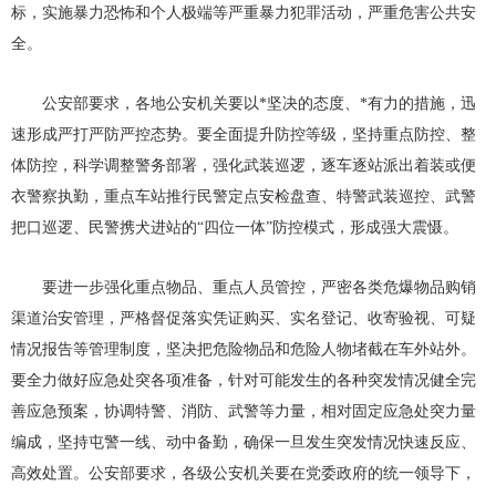
标，实施暴力恐怖和个人极端等严重暴力犯罪活动，严重危害公共安
全。
公安部要求，各地公安机关要以*坚决的态度、*有力的措施，迅
速形成严打严防严控态势。要全面提升防控等级，坚持重点防控、整
体防控，科学调整警务部署，强化武装巡逻，逐车逐站派出着装或便
衣警察执勤，重点车站推行民警定点安检盘查、特警武装巡控、武警
把口巡逻、民警携犬进站的“四位一体”防控模式，形成强大震慑。
要进一步强化重点物品、重点人员管控，严密各类危爆物品购销
渠道治安管理，严格督促落实凭证购买、实名登记、收寄验视、可疑
情况报告等管理制度，坚决把危险物品和危险人物堵截在车外站外。
要全力做好应急处突各项准备，针对可能发生的各种突发情况健全完
善应急预案，协调特警、消防、武警等力量，相对固定应急处突力量
编成，坚持屯警一线、动中备勤，确保一旦发生突发情况快速反应、
高效处置。公安部要求，各级公安机关要在党委政府的统一领导下，