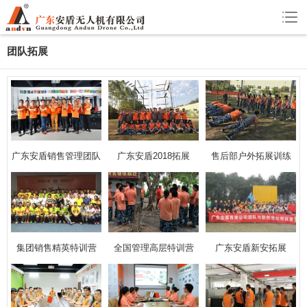
团队拓展
广东安盾销售管理团队
广东安盾2018拓展
售后部户外拓展训练
集团销售精英特训营
全国管理高层特训营
广东安盾新安拓展